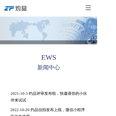
T
o
g
g
l
e
n
a
v
i
EWS
g
a
新闻中心
t
i
o
n
2021-10-3 灼品评审发布啦，快邀请你的小伙
伴来试试
2022-10-20 灼品估拍发布上线，微信小程序