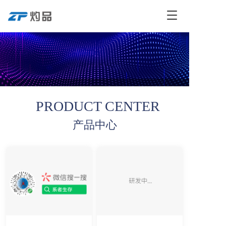
T
o
g
g
l
e
n
a
v
PRODUCT CENTER
i
g
产品中心
a
t
i
o
n