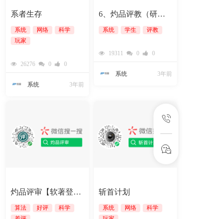
系者生存
6、灼品评教（研发中）
系统
网络
科学
系统
学生
评教
玩家
19311
0
0
26276
0
0
系统
3年前
系统
3年前
灼品评审【软著登字第5889083号】
斩首计划
算法
好评
科学
系统
网络
科学
差评
玩家